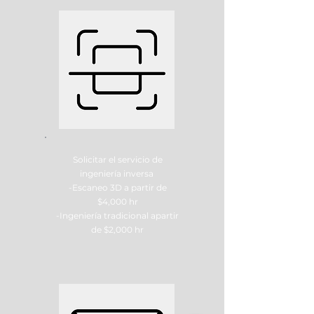
Solicitar el servicio de
ingeniería inversa
-Escaneo 3D a partir de
$4,000 hr
-Ingeniería tradicional apartir
de $2,000 hr