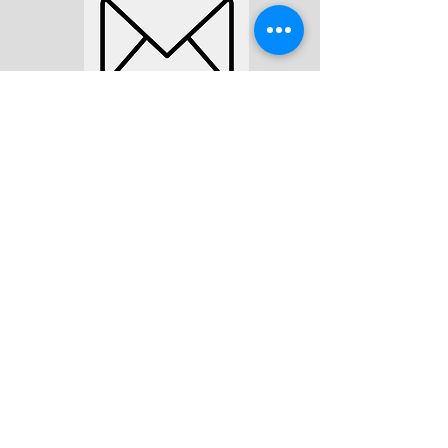
Una vez que tengas tu
archivo CAD puedes
enviarnos tu diseño para su
impresión.
Contactar
contac@maerospacertc.com
Llamar